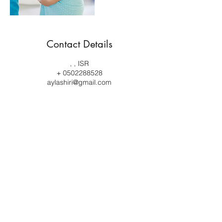
Contact Details
, , ISR
+ 0502288528
aylashiri@gmail.com
Holistic Midwifery
aylashiri@gmail.com
0502288528
046762455