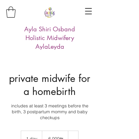
Ayla Shiri Osband
Holistic Midwifery
AylaLeyda
private midwife for
a homebirth
includes at least 3 meetings before the
birth, 3 postpartum mommy and baby
checkups
6,000
שקלים
1 day
1
‏6,000 ‏₪